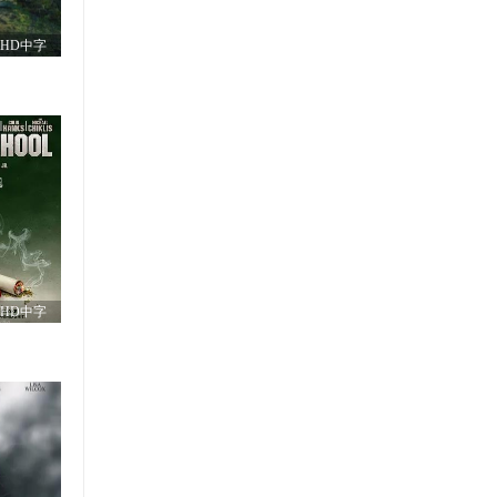
HD中字
HD中字