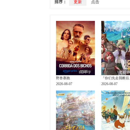
排序：
更新
点击
HD中字
更新至
野兽赛跑
『你们先走我断后
2026-08-07
是10年后我成为了
2026-08-07