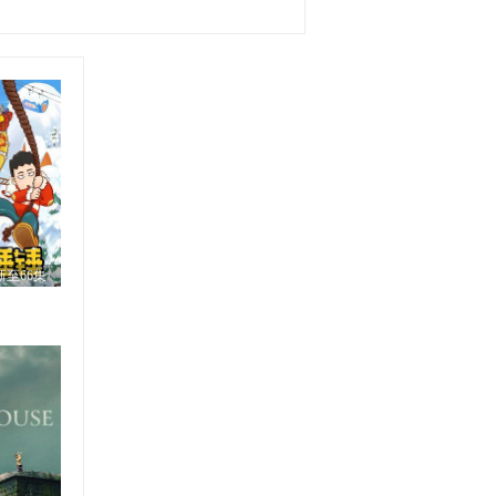
新至66集