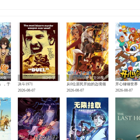
06集
HD中字
更新至06集
更
』，于
决斗1971
从0位居民开始的边境领
开心锤锤世界
传说
2026-08-07
主大人
2026-08-07
2026-08-07