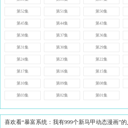
第52集
第51集
第50集
第45集
第44集
第43集
第38集
第37集
第36集
第31集
第30集
第29集
第24集
第23集
第22集
第17集
第16集
第15集
第10集
第09集
第08集
第03集
第02集
第01集
喜欢看“暴富系统：我有999个新马甲动态漫画”