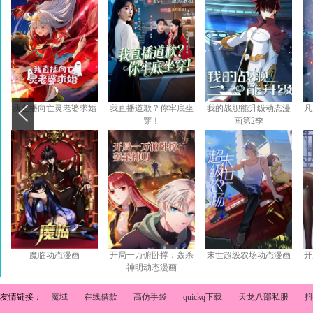
我直播向亡灵老婆求婚
我直播道歉？你牢底坐
我的战舰能升级动态漫
凡
穿！
画第2季
魔临动态漫画
开局一万俯卧撑：轰杀
末世超级农场动态漫画
开
神明动态漫画
友情链接：
魔域
在线借款
高仿手袋
quickq下载
天龙八部私服
抖