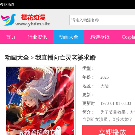
樱花动漫
首页
行业资讯
动画大全
精选壁纸
Cospl
动画大全
>
我直播向亡灵老婆求婚
类型：
年份：
2025
地区：
大陆
更新：
更新时
1970-01-01 08:33
间：
简介：
为了节目效果，方
当剧组女演员，直接求婚了
立即播放