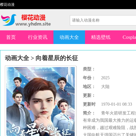
樱花动漫
首页
行业资讯
动画大全
精选壁纸
Cospl
动画大全
>
向着星辰的长征
类型：
年份：
2025
地区：
大陆
更新：
更新时
1970-01-01 08:33
间：
简介：
青年火箭研发工程
有幸成为我国最大推力的运载
种困难，越过艰难险阻，战
大国向航天强国迈出了关键