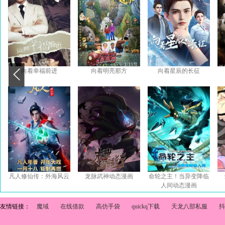
向着幸福前进
向着明亮那方
向着星辰的长征
凡人修仙传：外海风云
龙脉武神动态漫画
命轮之主！当异变降临
人间动态漫画
友情链接：
魔域
在线借款
高仿手袋
quickq下载
天龙八部私服
抖