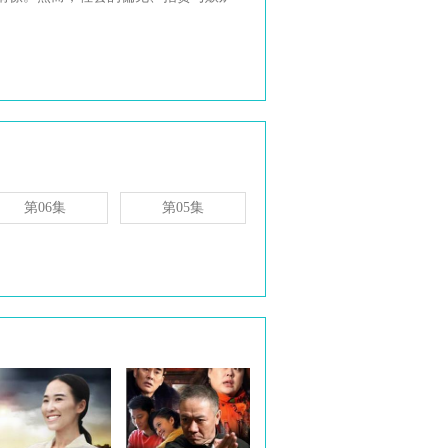
第06集
第05集