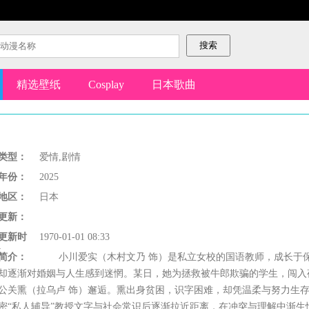
精选壁纸
Cosplay
日本歌曲
类型：
爱情,剧情
年份：
2025
地区：
日本
更新：
更新时
1970-01-01 08:33
间：
简介：
小川爱实（木村文乃 饰）是私立女校的国语教师，成长于保
却逐渐对婚姻与人生感到迷惘。某日，她为拯救被牛郎欺骗的学生，闯入夜店，
公关熏（拉乌卢 饰）邂逅。熏出身贫困，识字困难，却凭温柔与努力生
密“私人辅导”教授文字与社会常识后逐渐拉近距离，在冲突与理解中渐