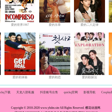
爱的世界1967
爱的乐章
爱的二八定律
爱的初体验
爱的初恋
爱的勘探法
ickq下载
天龙八部私服
抖音账号出售
quickq官网
影视导航
Cospla
Copyright © 2010-2020 www.yhdm.site All Rights Reserved. 樱花动漫网.