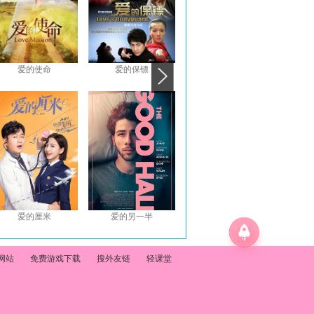
爱的使命
爱的保镖
爱的召集令
爱
爱的厘米
爱的另一半
爱的季风掠过
爱的
y网站
免费游戏下载
搜外友链
轻课堂