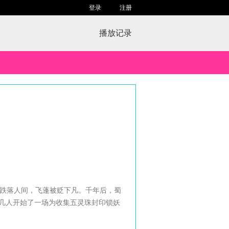
登录
注册
播放记录
跌落人间，飞蓬被贬下凡。千年后，蜀
几人开始了一场为收集五灵珠封印锁妖