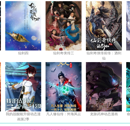
仙剑四
仙剑奇侠传三
仙剑奇侠传前传：酒剑
仙
我的战舰能升级动态漫
凡人修仙传：外海风云
龙脉武神动态漫画
画第2季