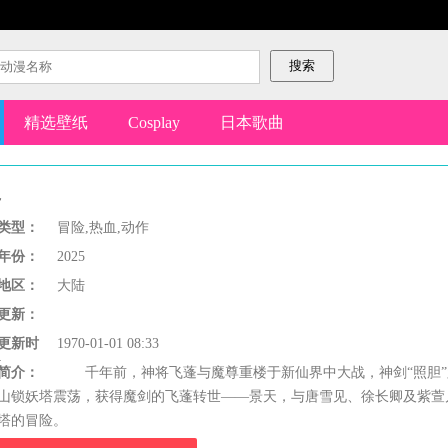
精选壁纸
Cosplay
日本歌曲
漫
类型：
冒险,热血,动作
年份：
2025
地区：
大陆
更新：
更新时
1970-01-01 08:33
间：
简介：
千年前，神将飞蓬与魔尊重楼于新仙界中大战，神剑“照胆”
山锁妖塔震荡，获得魔剑的飞蓬转世——景天，与唐雪见、徐长卿及紫萱
塔的冒险。