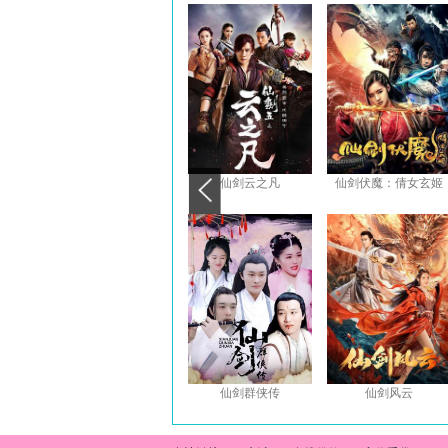
仙剑云之凡
仙剑伏魔：倩女玄姬
仙剑群侠传
仙剑风云