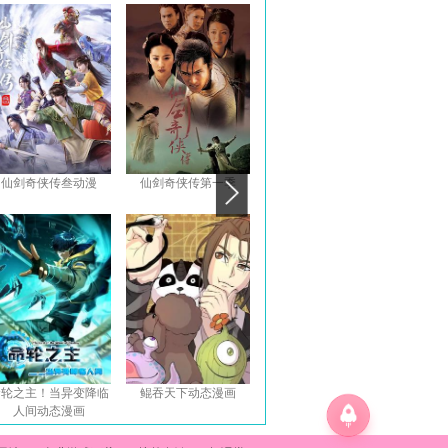
仙剑奇侠传叁动漫
仙剑奇侠传第一季
魔临动态漫画
开局一万
神明
命轮之主！当异变降临
鲲吞天下动态漫画
绝世强者只想回家种田
系统逼我
人间动态漫画
动态漫画第二季
画