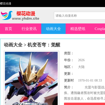
樱花动漫
首页
行业资讯
动画大全
精选壁纸
Cospl
动画大全
>
机变苍穹：觉醒
类型：
年份：
2026
地区：
大陆
更新：
更新时
1970-01-01 08:33
间：
简介：
光盟与影盟战火因
痪。遭觊觎者围攻时被光盟
围攻击退敌人，命迅星移寻