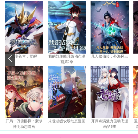
机变苍穹：觉醒
我的战舰能升级动态漫
凡人修仙传：外海风云
画第2季
开局一万俯卧撑：轰杀
末世超级农场动态漫画
开局点满魅力值动态漫
重
神明动态漫画
画第1季