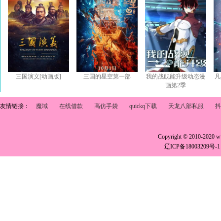
三国演义[动画版]
三国的星空第一部
我的战舰能升级动态漫
凡
画第2季
友情链接：
魔域
在线借款
高仿手袋
quickq下载
天龙八部私服
抖
Copyright © 2010-2020 
辽ICP备18003209号