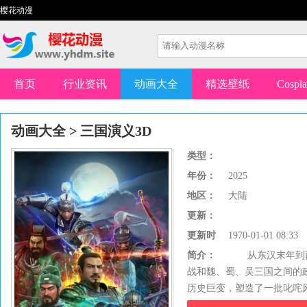
樱花动漫
首页
行业资讯
动画大全
精选壁纸
Cospl
动画大全
>
三国演义3D
类型：
年份：
2025
地区：
大陆
更新：
更新时
1970-01-01 08:33
间：
简介：
从东汉末年到西
战和魏、蜀、吴三国之间的
历史巨变，塑造了一批叱咤