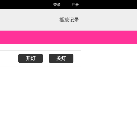
登录
注册
播放记录
开灯
关灯