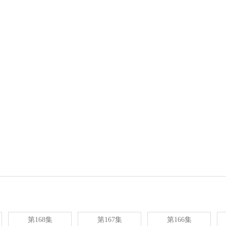
第168集
第167集
第166集