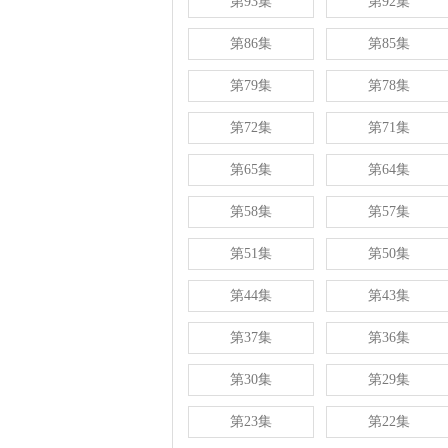
第93集
第92集
第86集
第85集
第79集
第78集
第72集
第71集
第65集
第64集
第58集
第57集
第51集
第50集
第44集
第43集
第37集
第36集
第30集
第29集
第23集
第22集