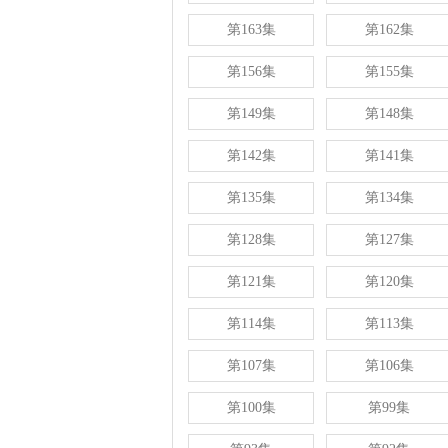
第163集
第162集
第156集
第155集
第149集
第148集
第142集
第141集
第135集
第134集
第128集
第127集
第121集
第120集
第114集
第113集
第107集
第106集
第100集
第99集