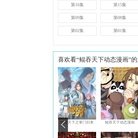
第16集
第15集
第09集
第08集
第02集
第01集
喜欢看“鲲吞天下动态漫画”
鲲吞天下之掌门归来
鲲吞天下动态漫画