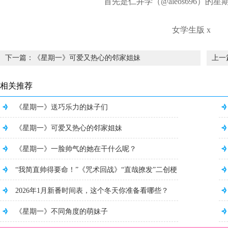
首先是仁井学（@aleos696）的
女学生版 x
下一篇：《星期一》可爱又热心的邻家姐妹
上一
相关推荐
《星期一》送巧乐力的妹子们
《星期一》可爱又热心的邻家姐妹
《星期一》一脸帅气的她在干什么呢？
“我简直帅得要命！”《咒术回战》“直哉撩发”二创梗
图刷屏中，网友们真是太有才了...
2026年1月新番时间表，这个冬天你准备看哪些？
《星期一》不同角度的萌妹子