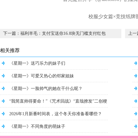
校服少女篇×竞技纸牌
下一篇：福利羊毛：支付宝送你16.8块无门槛支付红包
上一
相关推荐
《星期一》送巧乐力的妹子们
《星期一》可爱又热心的邻家姐妹
《星期一》一脸帅气的她在干什么呢？
“我简直帅得要命！”《咒术回战》“直哉撩发”二创梗
图刷屏中，网友们真是太有才了...
2026年1月新番时间表，这个冬天你准备看哪些？
《星期一》不同角度的萌妹子